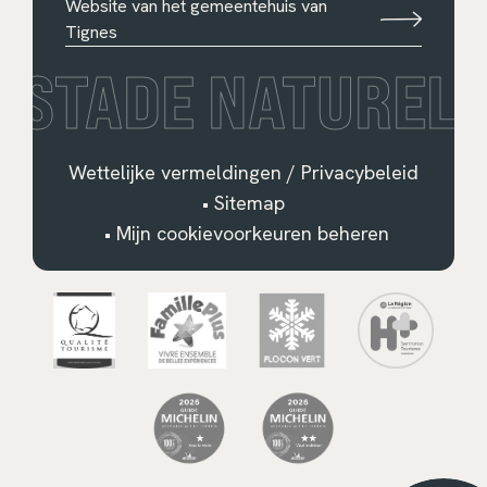
Website van het gemeentehuis van
Tignes
STADE NATUREL
Wettelijke vermeldingen / Privacybeleid
•
Sitemap
•
Mijn cookievoorkeuren beheren
Français
English