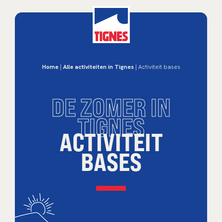
Home
|
Alle activiteiten in Tignes
| Activiteit bases
DE ZOMER IN
TIGNES
ACTIVITEIT
BASES